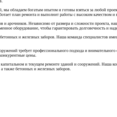
в.
ий, мы обладаем богатым опытом и готовы взяться за любой про
отает план ремонта и выполнит работы с высоким качеством и в
ов и арочников. Независимо от размера и сложности проекта, н
енное оборудование, чтобы гарантировать долговечность и наде
у бетонных и железных заборов. Наша команда специалистов име
оружений требует профессионального подхода и внимательного 
 конкурентные цены.
в капитальном и текущем ремонте зданий и сооружений. Наша ко
 а также бетонных и железных заборов.